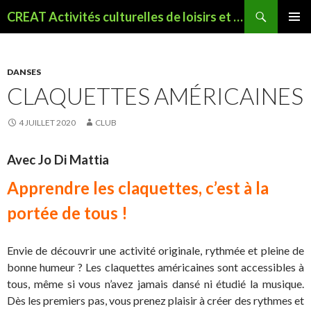
Recherche
CREAT Activités culturelles de loisirs et sportives à Seyssinet
ALLER
MENU
AU
PRINCI
CONTENU
PRINCIPAL
DANSES
CLAQUETTES AMÉRICAINES
4 JUILLET 2020
CLUB
Avec Jo Di Mattia
Apprendre les claquettes, c’est à la
portée de tous !
Envie de découvrir une activité originale, rythmée et pleine de
bonne humeur ? Les claquettes américaines sont accessibles à
tous, même si vous n’avez jamais dansé ni étudié la musique.
Dès les premiers pas, vous prenez plaisir à créer des rythmes et