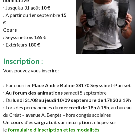
nominative
› Jusqu’au 31 août
10 €
› A partir du 1er septembre
15
€
Cours
›
Seyssinettois
165 €
› Extérieurs
180 €
Inscription
:
Vous pouvez vous inscrire :
› Par courrier
Place André Balme 38170 Seyssinet-Pariset
›
Au forum des animations
samedi 5 septembre
› Du
lundi 31/08 au jeudi 10/09 septembre de 17h30 à 19h
› Lors des permanences du
mercredi de 18h à 19h
, au bureau
du Créat – avenue A. Bergès – hors congés scolaires
Un cours d’essai gratuit sur inscription :
cliquez sur
le
formulaire d’inscription et les modalités