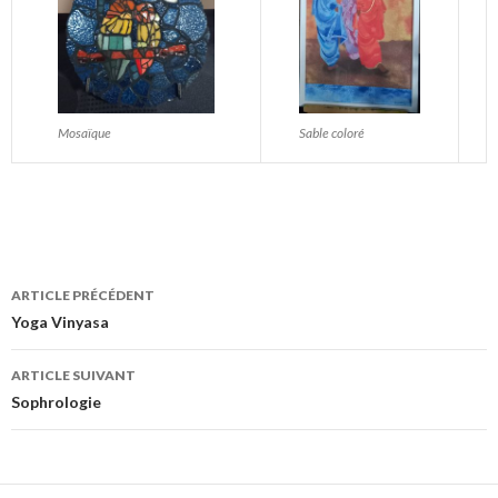
Mosaïque
Sable coloré
ARTICLE PRÉCÉDENT
Navigation
Yoga Vinyasa
de
ARTICLE SUIVANT
l’article
Sophrologie