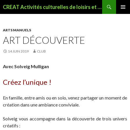
Recherche
CREAT Activités culturelles de loisirs et sportives à Seyssinet
ALLER
MENU
AU
PRINCI
CONTENU
PRINCIPAL
ARTS MANUELS
ART DÉCOUVERTE
14 JUIN 2019
CLUB
Avec Solveig Mulligan
Créez l’unique !
En famille, entre amis ou en solo, venez partager un moment de
création dans une ambiance conviviale.
Solveig vous accompagne dans la découverte de trois univers
créatifs :