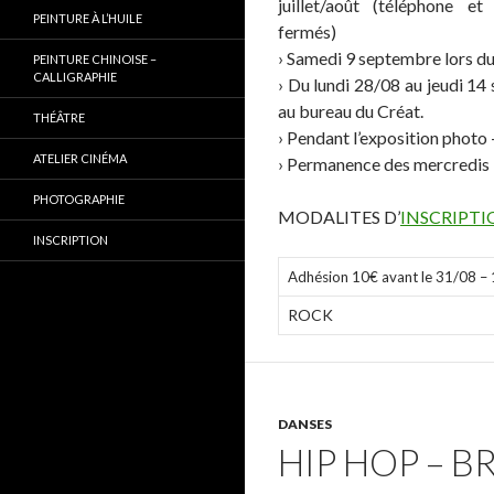
juillet/août (téléphone et
PEINTURE À L’HUILE
fermés)
› Samedi 9 septembre lors d
PEINTURE CHINOISE –
CALLIGRAPHIE
› Du lundi 28/08 au jeudi 14
au bureau du Créat.
THÉÂTRE
› Pendant l’exposition photo
ATELIER CINÉMA
› Permanence des mercredis 
PHOTOGRAPHIE
MODALITES D’
INSCRIPT
INSCRIPTION
Adhésion 10€ avant le 31/08 – 
ROCK
DANSES
HIP HOP – 