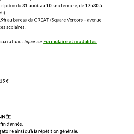
cription du
31 août au 10 septembre
, de
17h30 à
di)
19h
au bureau du CREAT (Square Vercors – avenue
es scolaires.
nscription.
cliquer sur
Formulaire et modalités
15 €
ANNÉE
fin d’année.
toire ainsi qu’à la répétition générale.