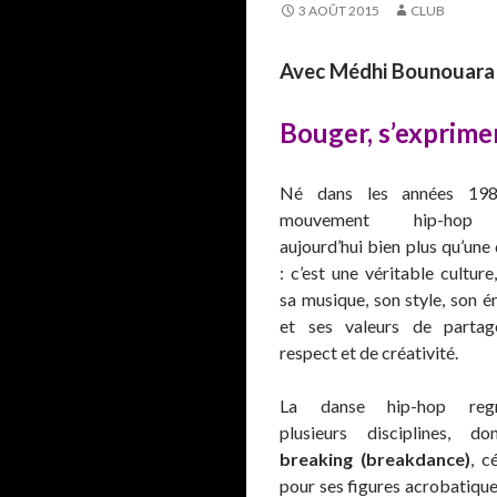
3 AOÛT 2015
CLUB
Avec Médhi Bounouara
Bouger, s’exprimer
Né dans les années 198
mouvement hip-hop
aujourd’hui bien plus qu’une
: c’est une véritable culture
sa musique, son style, son é
et ses valeurs de partag
respect et de créativité.
La danse hip-hop reg
plusieurs disciplines, do
breaking (breakdance)
, c
pour ses figures acrobatiques