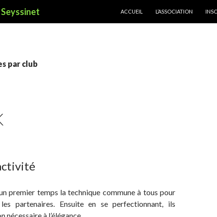
ALLER AU CONTENU PRINCIPAL
à Seyssinet
ACCUEIL
L’ASSOCIATION
INS
es par club
K
activité
 un premier temps la technique commune à tous pour
es partenaires. Ensuite en se perfectionnant, ils
n nécessaire à l’élégance.