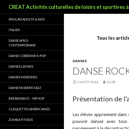
Recherche
CREAT Activités culturelles de loisirs et sportives 
ANGLAIS ADULTE & KIDS
ITALIEN
Tous les articl
DANSE AFRO-
CONTEMPORAINE
DANSE CORÉENNE K-POP
DANSES
DANSES LATINES
DANSE ROC
DANSES INDIENNES
3 AOÛT 2015
CLUB
DANSE MODERN’JAZZ
Présentation de l’
BREAKDANCE – HIP HOP
CLAQUETTES AMÉRICAINES
Les élèves apprennent dans
ZUMBA FITNESS
pouvoir danser avec tous l
parviennent à la décontractio