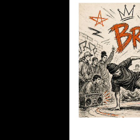
.
au cours des chorégraphies e