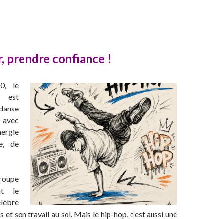
, prendre confiance !
0, le
 est
 danse
, avec
nergie
e, de
roupe
nt le
élèbre
 et son travail au sol. Mais le hip-hop, c’est aussi une