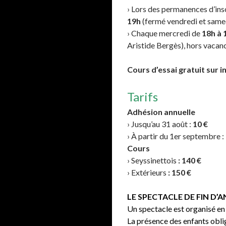
› Lors des permanences d’ins
19h
(fermé vendredi et same
› Chaque mercredi de
18h à 
Aristide Bergès), hors vacanc
Cours d’essai gratuit sur i
Tarifs
Adhésion annuelle
› Jusqu’au 31 août :
10 €
› À partir du 1er septembre :
Cours
› Seyssinettois
: 140 €
› Extérieurs
: 150 €
LE SPECTACLE DE FIN D’
Un spectacle est organisé en 
La présence des enfants obliga