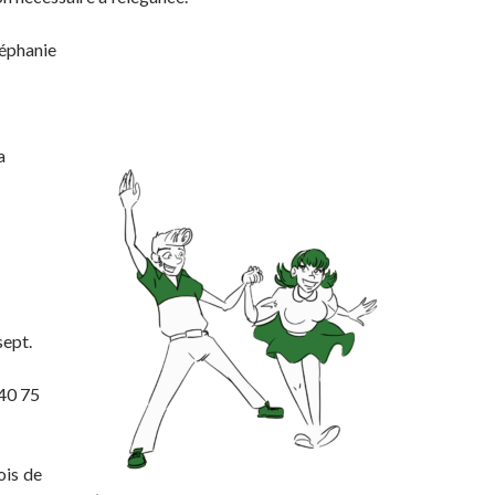
téphanie
a
sept.
 40 75
ois de