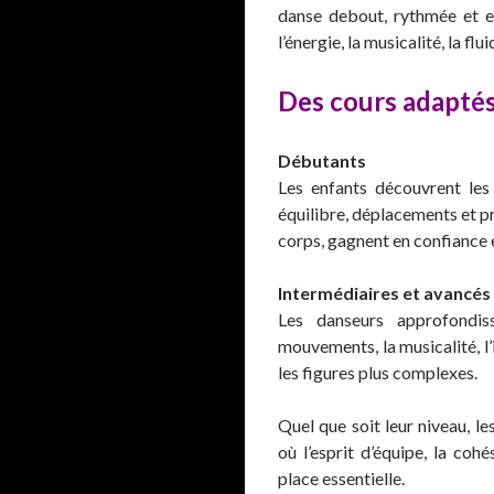
danse debout, rythmée et e
l’énergie, la musicalité, la fluid
Des cours adaptés
Débutants
Les enfants découvrent les
équilibre, déplacements et pr
corps, gagnent en confiance e
Intermédiaires et avancés
Les danseurs approfondiss
mouvements, la musicalité, l
les figures plus complexes.
Quel que soit leur niveau, l
où l’esprit d’équipe, la coh
place essentielle.