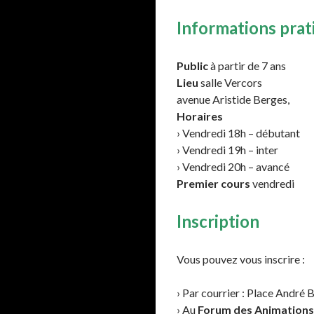
Informations prat
Public
à partir de 7 ans
Lieu
salle Vercors
avenue Aristide Berges,
Horaires
› Vendredi 18h – débutant
› Vendredi 19h – inter
› Vendredi 20h – avancé
Premier cours
vendredi
Inscription
Vous pouvez vous inscrire :
› Par courrier : Place André
› Au
Forum des Animations