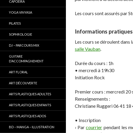
CAPOEIRA
YOGA VINYASA
Les cours sont assurés par S
PILATES
Informations pratiques
SOPHROLOGIE
Les cours se déroulent dans l
DJ – PARCOURS MIX
salle Vauban
.
GUITARE
D’ACCOMPAGNEMENT
Durée du cours : 1h
• mercredi à 19h30
ART FLORAL
Initiation Rock
ART DÉCOUVERTE
Premier cours : mercredi 20
ARTS PLASTIQUES ADULTES
Renseignements :
ARTS PLASTIQUES ENFANTS
Christiane Ruggeri 06 41 18
ARTS PLASTIQUES ADOS
• Inscription
› Par
courrier
pendant les m
BD – MANGA – ILLUSTRATION