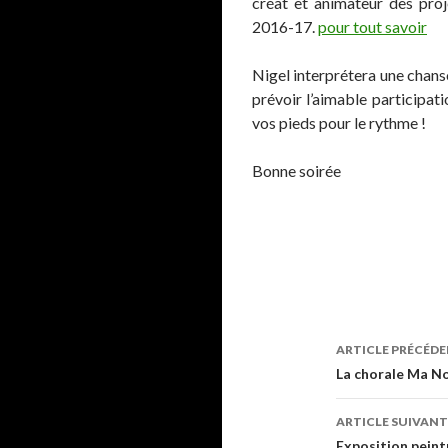
créat et animateur des proje
2016-17.
pour tout savoir
Nigel interprétera une chans
prévoir l’aimable participat
vos pieds pour le rythme !
Bonne soirée
ARTICLE PRÉCÉD
Navigati
La chorale Ma No
de
ARTICLE SUIVANT
Exposition peint