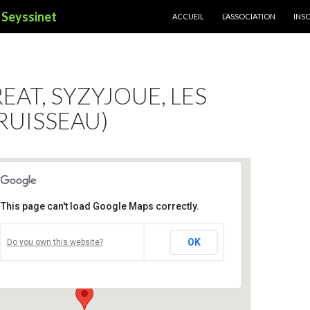
ALLER AU CONTENU PRINCIPAL
à Seyssinet
ACCUEIL
L’ASSOCIATION
INS
EAT, SYZYJOUE, LES
RUISSEAU)
This page can't load Google Maps correctly.
Salle de spectacle L’ilyade
OK
Do you own this website?
32, rue de la fauconnière - Seyssinet-Pariset
Événements