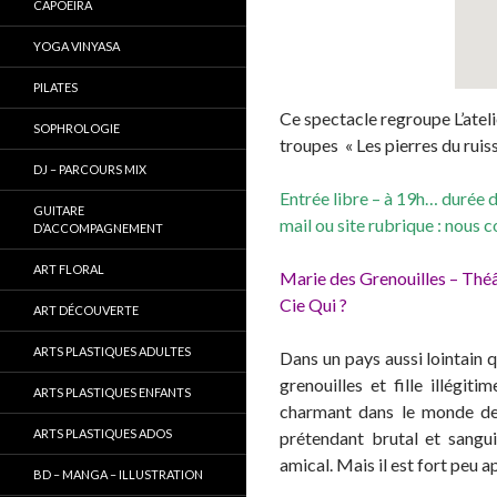
CAPOEIRA
YOGA VINYASA
PILATES
Ce spectacle regroupe L’ateli
SOPHROLOGIE
troupes « Les pierres du ruiss
DJ – PARCOURS MIX
Entrée libre – à 19h… durée d
GUITARE
mail ou site rubrique : nous 
D’ACCOMPAGNEMENT
ART FLORAL
Marie des Grenouilles – Théâ
Cie Qui ?
ART DÉCOUVERTE
ARTS PLASTIQUES ADULTES
Dans un pays aussi lointain q
grenouilles et fille illégit
ARTS PLASTIQUES ENFANTS
charmant dans le monde des
ARTS PLASTIQUES ADOS
prétendant brutal et sanguin
amical. Mais il est fort peu 
BD – MANGA – ILLUSTRATION