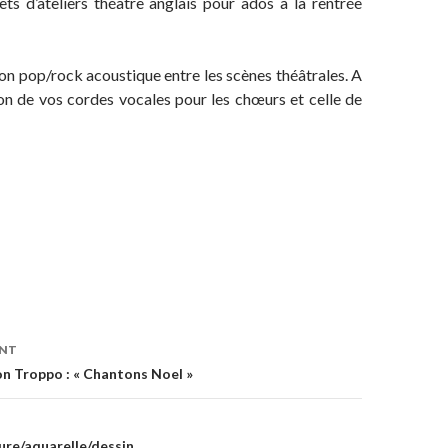
ts d’ateliers théâtre anglais pour ados à la rentrée
on pop/rock acoustique entre les scènes théâtrales. A
ion de vos cordes vocales pour les chœurs et celle de
ENT
on
n Troppo : « Chantons Noel »
ure/aquarelle/dessin