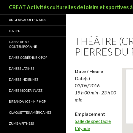
Recherche
CREAT Activités culturelles de loisirs et sportives 
ANGLAIS ADULTE & KIDS
ITALIEN
THÉÂTRE (CR
DANSE AFRO-
CONTEMPORAINE
PIERRES DU 
DANSE CORÉENNE K-POP
DANSES LATINES
Date / Heure
Date(s) -
DANSES INDIENNES
03/06/2016
DANSE MODERN’JAZZ
19 h 00 min - 23 h 00
min
BREAKDANCE – HIP HOP
CLAQUETTES AMÉRICAINES
Emplacement
Salle de spectacle
ZUMBA FITNESS
L'ilyade