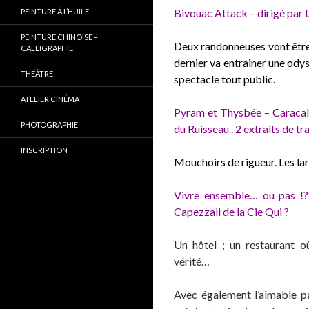
Bivouac Attack – dirigé par
PEINTURE À L’HUILE
PEINTURE CHINOISE –
Deux randonneuses vont être 
CALLIGRAPHIE
dernier va entrainer une ody
THÉÂTRE
spectacle tout public.
ATELIER CINÉMA
Pyram et Thysbée – Caracal
PHOTOGRAPHIE
du Ruisseau . 2 extraits de 
INSCRIPTION
Mouchoirs de rigueur. Les larm
Vivre ensemble… ou pas !? 
Capezzali de la Cie Qui ?
Un hôtel ; un restaurant 
vérité…
Avec également l’aimable pa