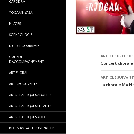
CAPOEIRA
YOGA VINYASA
PILATES
SOPHROLOGIE
DJ – PARCOURS MIX
ARTICLE PRÉCÉD
GUITARE
D’ACCOMPAGNEMENT
Navigati
Concert chorale 
ART FLORAL
de
ARTICLE SUIVANT
l’article
ART DÉCOUVERTE
La chorale Ma No
ARTS PLASTIQUES ADULTES
ARTS PLASTIQUES ENFANTS
ARTS PLASTIQUES ADOS
BD – MANGA – ILLUSTRATION