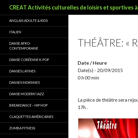
Recherche
CREAT Activités culturelles de loisirs et sportives 
ANGLAIS ADULTE & KIDS
ITALIEN
THÉÂTRE: « R
DANSE AFRO-
CONTEMPORAINE
DANSE CORÉENNE K-POP
Date / Heure
Date(s) - 20/09/2015
DANSES LATINES
0 h 00 min
DANSES INDIENNES
DANSE MODERN’JAZZ
La pièce de théâtre sera rejo
BREAKDANCE – HIP HOP
17h .
CLAQUETTES AMÉRICAINES
ZUMBA FITNESS