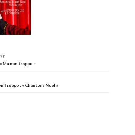
ENT
on
« Ma non troppo »
n Troppo : « Chantons Noel »