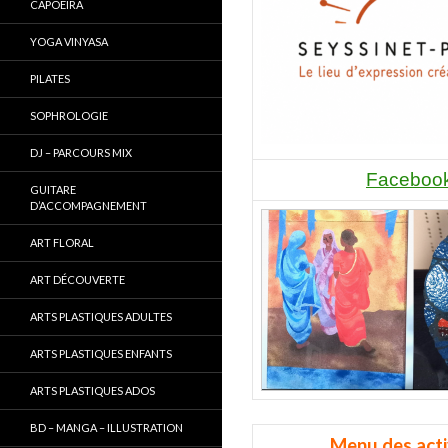
CAPOEIRA
YOGA VINYASA
PILATES
SOPHROLOGIE
DJ – PARCOURS MIX
Faceboo
GUITARE
D’ACCOMPAGNEMENT
ART FLORAL
ART DÉCOUVERTE
ARTS PLASTIQUES ADULTES
ARTS PLASTIQUES ENFANTS
art découverte
ARTS PLASTIQUES ADOS
BD – MANGA – ILLUSTRATION
Menu des activ