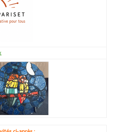
k
ités ci-après :