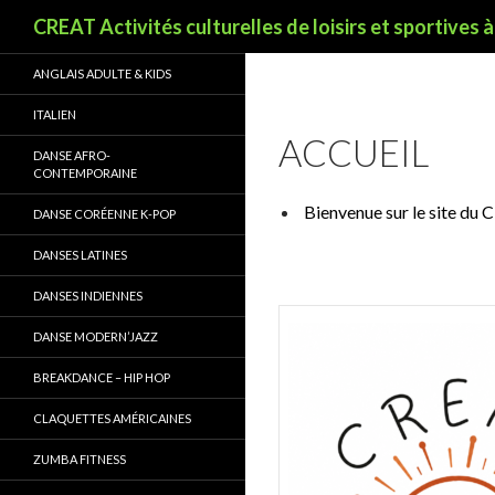
Recherche
CREAT Activités culturelles de loisirs et sportives 
ANGLAIS ADULTE & KIDS
ITALIEN
ACCUEIL
DANSE AFRO-
CONTEMPORAINE
Bienvenue sur le site du
DANSE CORÉENNE K-POP
DANSES LATINES
DANSES INDIENNES
DANSE MODERN’JAZZ
BREAKDANCE – HIP HOP
CLAQUETTES AMÉRICAINES
ZUMBA FITNESS